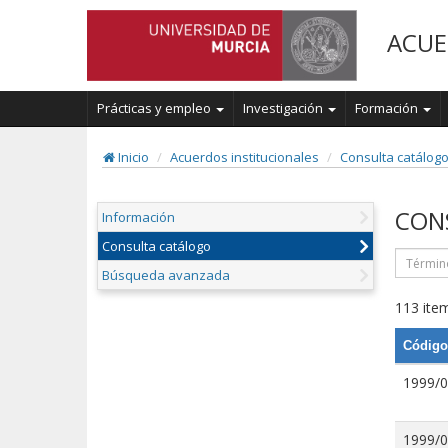
ACUE
Prácticas y empleo
Investigación
Formación
Inicio
Acuerdos institucionales
Consulta catálog
CON
Información
Consulta catálogo
Búsqueda avanzada
113 item
Código
1999/
1999/