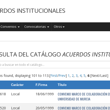
RDOS INSTITUCIONALES
Convenios
Convocatorias
Otros
o
SULTA DEL CATÁLOGO
ACUERDOS INSTIT
s found, displaying 101 to 113.
[
First
/
Prev
]
1
,
2
,
3
,
4
,
5
,
6
[Next/Last]
Carácter
F.Firma
Título
CONVENIO MARCO DE COLABORACIÓN EN
0618
Local
18/06/1999
UNIVERSIDAD DE MURCIA
CONVENIO MARCO DE COLABORACIÓN ENT
0520
Local
20/05/1999