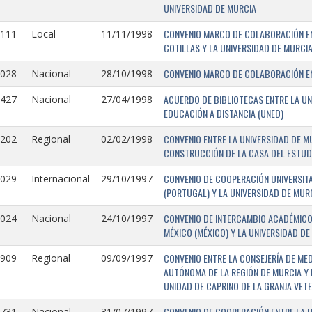
UNIVERSIDAD DE MURCIA
CONVENIO MARCO DE COLABORACIÓN EN
1111
Local
11/11/1998
COTILLAS Y LA UNIVERSIDAD DE MURCI
CONVENIO MARCO DE COLABORACIÓN ENT
1028
Nacional
28/10/1998
ACUERDO DE BIBLIOTECAS ENTRE LA UN
0427
Nacional
27/04/1998
EDUCACIÓN A DISTANCIA (UNED)
CONVENIO ENTRE LA UNIVERSIDAD DE M
0202
Regional
02/02/1998
CONSTRUCCIÓN DE LA CASA DEL ESTUDI
CONVENIO DE COOPERACIÓN UNIVERSITA
1029
Internacional
29/10/1997
(PORTUGAL) Y LA UNIVERSIDAD DE MURC
CONVENIO DE INTERCAMBIO ACADÉMICO
1024
Nacional
24/10/1997
MÉXICO (MÉXICO) Y LA UNIVERSIDAD DE
CONVENIO ENTRE LA CONSEJERÍA DE ME
0909
Regional
09/09/1997
AUTÓNOMA DE LA REGIÓN DE MURCIA Y 
UNIDAD DE CAPRINO DE LA GRANJA VETE
CONVENIO DE COOPERACIÓN ENTRE LA U
731-
Nacional
31/07/1997