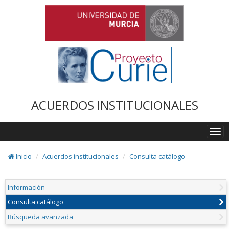
ACUERDOS INSTITUCIONALES
Togg
navi
Inicio
Acuerdos institucionales
Consulta catálogo
Información
Consulta catálogo
Búsqueda avanzada