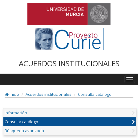
ACUERDOS INSTITUCIONALES
Togg
navi
Inicio
Acuerdos institucionales
Consulta catálogo
Información
Consulta catálogo
Búsqueda avanzada