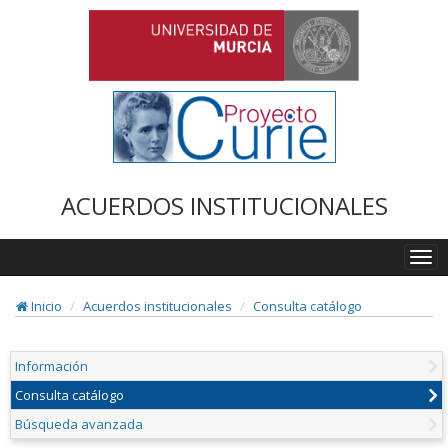
ACUERDOS INSTITUCIONALES
Togg
navi
Inicio
Acuerdos institucionales
Consulta catálogo
Información
Consulta catálogo
Búsqueda avanzada