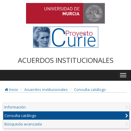
ACUERDOS INSTITUCIONALES
Togg
navi
Inicio
Acuerdos institucionales
Consulta catálogo
Información
Consulta catálogo
Búsqueda avanzada