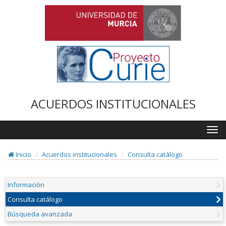
ACUERDOS INSTITUCIONALES
Togg
navi
Inicio
Acuerdos institucionales
Consulta catálogo
Información
Consulta catálogo
Búsqueda avanzada