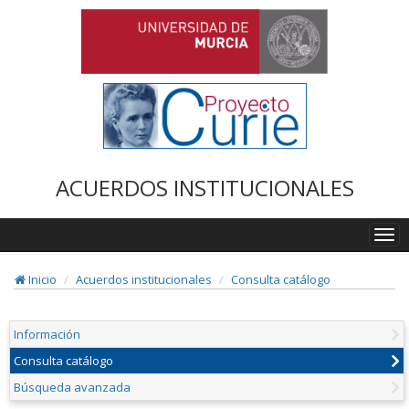
ACUERDOS INSTITUCIONALES
Togg
navi
Inicio
Acuerdos institucionales
Consulta catálogo
Información
Consulta catálogo
Búsqueda avanzada