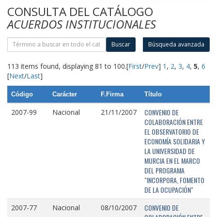
CONSULTA DEL CATÁLOGO
ACUERDOS INSTITUCIONALES
Buscar
Búsqueda avanzada
113 items found, displaying 81 to 100.
[
First
/
Prev
]
1
,
2
,
3
,
4
,
5
,
6
[
Next
/
Last
]
Código
Carácter
F.Firma
Título
CONVENIO DE
2007-99
Nacional
21/11/2007
COLABORACIÓN ENTRE
EL OBSERVATORIO DE
ECONOMÍA SOLIDARIA Y
LA UNIVERSIDAD DE
MURCIA EN EL MARCO
DEL PROGRAMA
"INCORPORA, FOMENTO
DE LA OCUPACIÓN"
CONVENIO DE
2007-77
Nacional
08/10/2007