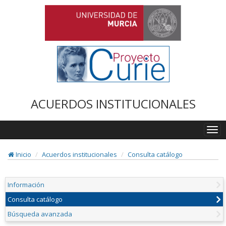
ACUERDOS INSTITUCIONALES
Togg
navi
Inicio
Acuerdos institucionales
Consulta catálogo
Información
Consulta catálogo
Búsqueda avanzada