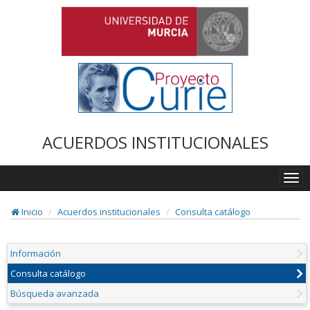
ACUERDOS INSTITUCIONALES
Togg
navi
Inicio
Acuerdos institucionales
Consulta catálogo
Información
Consulta catálogo
Búsqueda avanzada