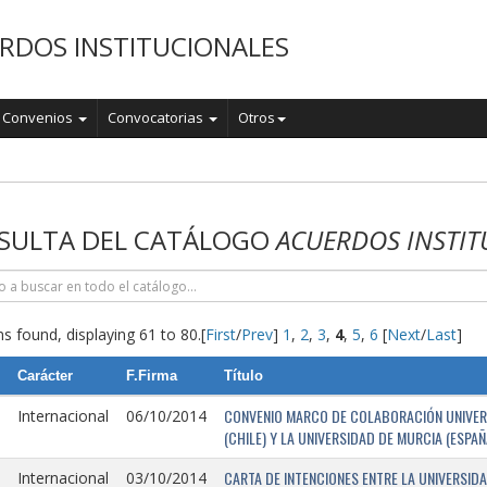
RDOS INSTITUCIONALES
Convenios
Convocatorias
Otros
o
SULTA DEL CATÁLOGO
ACUERDOS INSTIT
s found, displaying 61 to 80.
[
First
/
Prev
]
1
,
2
,
3
,
4
,
5
,
6
[
Next
/
Last
]
Carácter
F.Firma
Título
CONVENIO MARCO DE COLABORACIÓN UNIVERSI
Internacional
06/10/2014
(CHILE) Y LA UNIVERSIDAD DE MURCIA (ESPAÑ
CARTA DE INTENCIONES ENTRE LA UNIVERSIDA
Internacional
03/10/2014