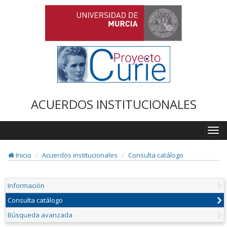
ACUERDOS INSTITUCIONALES
Togg
navi
Inicio
Acuerdos institucionales
Consulta catálogo
Información
Consulta catálogo
Búsqueda avanzada