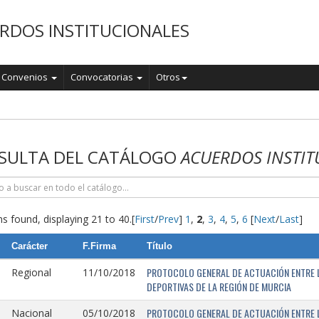
RDOS INSTITUCIONALES
Convenios
Convocatorias
Otros
o
SULTA DEL CATÁLOGO
ACUERDOS INSTIT
s found, displaying 21 to 40.
[
First
/
Prev
]
1
,
2
,
3
,
4
,
5
,
6
[
Next
/
Last
]
Carácter
F.Firma
Título
PROTOCOLO GENERAL DE ACTUACIÓN ENTRE L
Regional
11/10/2018
DEPORTIVAS DE LA REGIÓN DE MURCIA
PROTOCOLO GENERAL DE ACTUACIÓN ENTRE L
Nacional
05/10/2018