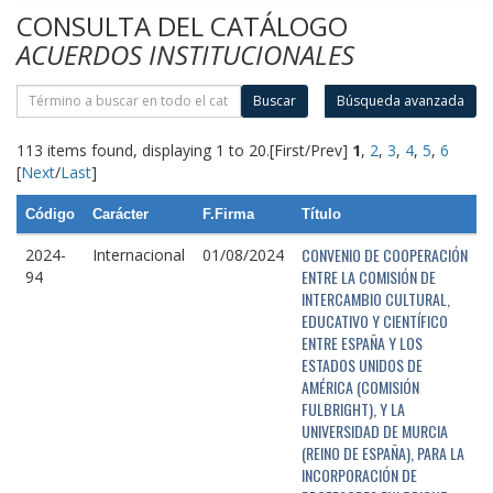
CONSULTA DEL CATÁLOGO
ACUERDOS INSTITUCIONALES
Buscar
Búsqueda avanzada
113 items found, displaying 1 to 20.
[First/Prev]
1
,
2
,
3
,
4
,
5
,
6
[
Next
/
Last
]
Código
Carácter
F.Firma
Título
CONVENIO DE COOPERACIÓN
2024-
Internacional
01/08/2024
ENTRE LA COMISIÓN DE
94
INTERCAMBIO CULTURAL,
EDUCATIVO Y CIENTÍFICO
ENTRE ESPAÑA Y LOS
ESTADOS UNIDOS DE
AMÉRICA (COMISIÓN
FULBRIGHT), Y LA
UNIVERSIDAD DE MURCIA
(REINO DE ESPAÑA), PARA LA
INCORPORACIÓN DE