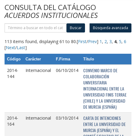
CONSULTA DEL CATÁLOGO
ACUERDOS INSTITUCIONALES
Buscar
Búsqueda avanzada
113 items found, displaying 61 to 80.
[
First
/
Prev
]
1
,
2
,
3
,
4
,
5
,
6
[
Next
/
Last
]
Código
Carácter
F.Firma
Título
CONVENIO MARCO DE
2014-
Internacional
06/10/2014
COLABORACIÓN
144
UNIVERSITARIA
INTERNACIONAL ENTRE LA
UNIVERSIDAD FINIS TERRAE
(CHILE) Y LA UNIVERSIDAD
DE MURCIA (ESPAÑA)
CARTA DE INTENCIONES
2014-
Internacional
03/10/2014
ENTRE LA UNIVERSIDAD DE
164
MURCIA (ESPAÑA) Y EL