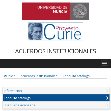
ACUERDOS INSTITUCIONALES
Togg
navi
Inicio
Acuerdos institucionales
Consulta catálogo
Información
Consulta catálogo
Búsqueda avanzada