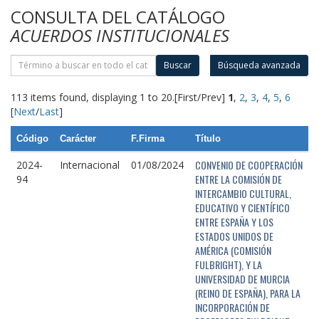
CONSULTA DEL CATÁLOGO
ACUERDOS INSTITUCIONALES
Buscar
Búsqueda avanzada
113 items found, displaying 1 to 20.
[First/Prev]
1
,
2
,
3
,
4
,
5
,
6
[
Next
/
Last
]
Código
Carácter
F.Firma
Título
CONVENIO DE COOPERACIÓN
2024-
Internacional
01/08/2024
ENTRE LA COMISIÓN DE
94
INTERCAMBIO CULTURAL,
EDUCATIVO Y CIENTÍFICO
ENTRE ESPAÑA Y LOS
ESTADOS UNIDOS DE
AMÉRICA (COMISIÓN
FULBRIGHT), Y LA
UNIVERSIDAD DE MURCIA
(REINO DE ESPAÑA), PARA LA
INCORPORACIÓN DE