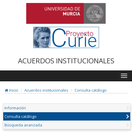
ACUERDOS INSTITUCIONALES
Togg
navi
Inicio
Acuerdos institucionales
Consulta catálogo
Información
Consulta catálogo
Búsqueda avanzada