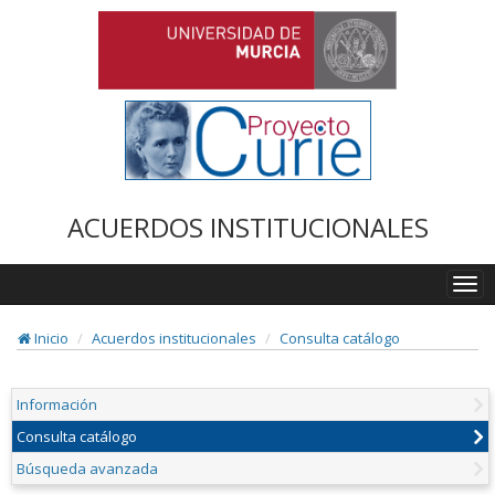
ACUERDOS INSTITUCIONALES
Togg
navi
Inicio
Acuerdos institucionales
Consulta catálogo
Información
Consulta catálogo
Búsqueda avanzada