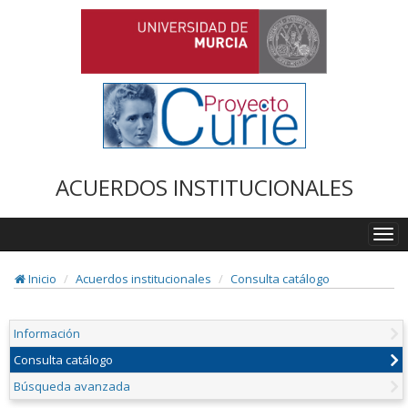
ACUERDOS INSTITUCIONALES
Togg
navi
Inicio
Acuerdos institucionales
Consulta catálogo
Información
Consulta catálogo
Búsqueda avanzada