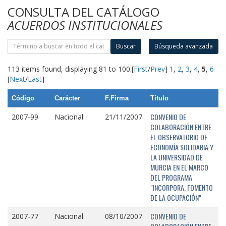
CONSULTA DEL CATÁLOGO
ACUERDOS INSTITUCIONALES
Buscar
Búsqueda avanzada
113 items found, displaying 81 to 100.
[
First
/
Prev
]
1
,
2
,
3
,
4
,
5
,
6
[
Next
/
Last
]
Código
Carácter
F.Firma
Título
CONVENIO DE
2007-99
Nacional
21/11/2007
COLABORACIÓN ENTRE
EL OBSERVATORIO DE
ECONOMÍA SOLIDARIA Y
LA UNIVERSIDAD DE
MURCIA EN EL MARCO
DEL PROGRAMA
"INCORPORA, FOMENTO
DE LA OCUPACIÓN"
CONVENIO DE
2007-77
Nacional
08/10/2007