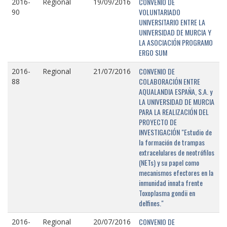
CONVENIO DE
2016-
Regional
19/09/2016
VOLUNTARIADO
90
UNIVERSITARIO ENTRE LA
UNIVERSIDAD DE MURCIA Y
LA ASOCIACIÓN PROGRAMO
ERGO SUM
CONVENIO DE
2016-
Regional
21/07/2016
COLABORACIÓN ENTRE
88
AQUALANDIA ESPAÑA, S.A. y
LA UNIVERSIDAD DE MURCIA
PARA LA REALIZACIÓN DEL
PROYECTO DE
INVESTIGACIÓN "Estudio de
la formación de trampas
extracelulares de neotrófilos
(NETs) y su papel como
mecanismos efectores en la
inmunidad innata frente
Toxoplasma gondii en
delfines."
CONVENIO DE
2016-
Regional
20/07/2016