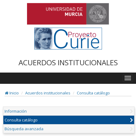
ACUERDOS INSTITUCIONALES
Togg
navi
Inicio
Acuerdos institucionales
Consulta catálogo
Información
Consulta catálogo
Búsqueda avanzada