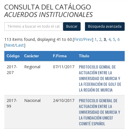
CONSULTA DEL CATÁLOGO
ACUERDOS INSTITUCIONALES
Buscar
Búsqueda avanzada
113 items found, displaying 41 to 60.
[
First
/
Prev
]
1
,
2
,
3
,
4
,
5
,
6
[
Next
/
Last
]
Código
Carácter
F.Firma
Título
PROTOCOLO GENRAL DE
2017-
Regional
07/11/2017
ACTUACIÓN ENTRE LA
207
UNIVERSIDAD DE MURCIA Y
LA FEDERACIÓN DE GOLF DE
LA REGIÓN DE MURCIA
PROTOCOLO GENERAL DE
2017-
Nacional
24/10/2017
ACTUACIÓN ENTRE LA
99
UNIVERSIDAD DE MURCIA Y
LA FUNDACIÓN UNICEF
COMITÉ ESPAÑOL