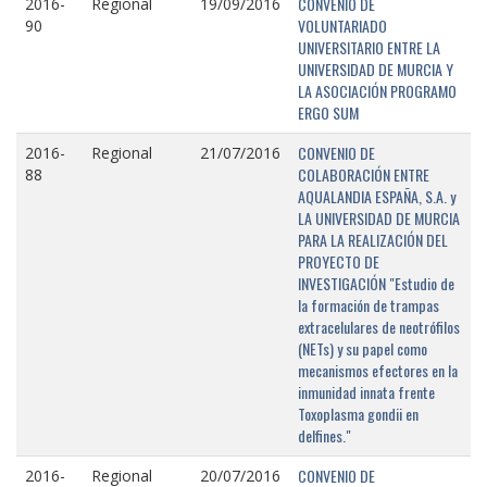
CONVENIO DE
2016-
Regional
19/09/2016
VOLUNTARIADO
90
UNIVERSITARIO ENTRE LA
UNIVERSIDAD DE MURCIA Y
LA ASOCIACIÓN PROGRAMO
ERGO SUM
CONVENIO DE
2016-
Regional
21/07/2016
COLABORACIÓN ENTRE
88
AQUALANDIA ESPAÑA, S.A. y
LA UNIVERSIDAD DE MURCIA
PARA LA REALIZACIÓN DEL
PROYECTO DE
INVESTIGACIÓN "Estudio de
la formación de trampas
extracelulares de neotrófilos
(NETs) y su papel como
mecanismos efectores en la
inmunidad innata frente
Toxoplasma gondii en
delfines."
CONVENIO DE
2016-
Regional
20/07/2016