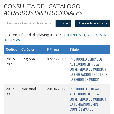
CONSULTA DEL CATÁLOGO
ACUERDOS INSTITUCIONALES
Buscar
Búsqueda avanzada
113 items found, displaying 41 to 60.
[
First
/
Prev
]
1
,
2
,
3
,
4
,
5
,
6
[
Next
/
Last
]
Código
Carácter
F.Firma
Título
PROTOCOLO GENRAL DE
2017-
Regional
07/11/2017
ACTUACIÓN ENTRE LA
207
UNIVERSIDAD DE MURCIA Y
LA FEDERACIÓN DE GOLF DE
LA REGIÓN DE MURCIA
PROTOCOLO GENERAL DE
2017-
Nacional
24/10/2017
ACTUACIÓN ENTRE LA
99
UNIVERSIDAD DE MURCIA Y
LA FUNDACIÓN UNICEF
COMITÉ ESPAÑOL