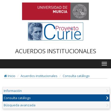
ACUERDOS INSTITUCIONALES
Togg
navi
Inicio
Acuerdos institucionales
Consulta catálogo
Información
Consulta catálogo
Búsqueda avanzada