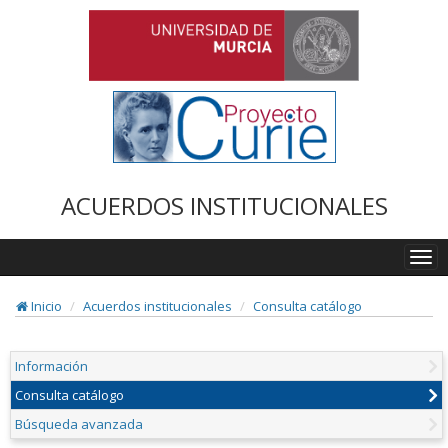
ACUERDOS INSTITUCIONALES
Togg
navi
Inicio
Acuerdos institucionales
Consulta catálogo
Información
Consulta catálogo
Búsqueda avanzada