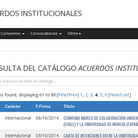
RDOS INSTITUCIONALES
Convenios
Convocatorias
Otros
o
SULTA DEL CATÁLOGO
ACUERDOS INSTIT
s found, displaying 61 to 80.
[
First
/
Prev
]
1
,
2
,
3
,
4
,
5
,
6
[
Next
/
Last
]
Carácter
F.Firma
Título
CONVENIO MARCO DE COLABORACIÓN UNIVERSI
Internacional
06/10/2014
(CHILE) Y LA UNIVERSIDAD DE MURCIA (ESPAÑ
CARTA DE INTENCIONES ENTRE LA UNIVERSIDA
Internacional
03/10/2014