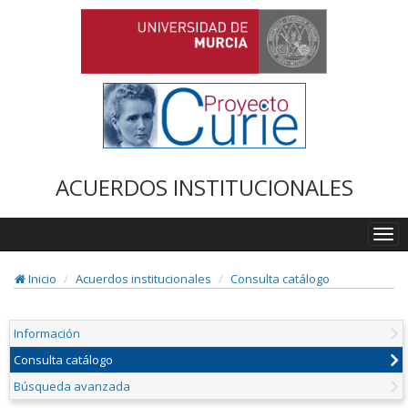
ACUERDOS INSTITUCIONALES
Togg
navi
Inicio
Acuerdos institucionales
Consulta catálogo
Información
Consulta catálogo
Búsqueda avanzada