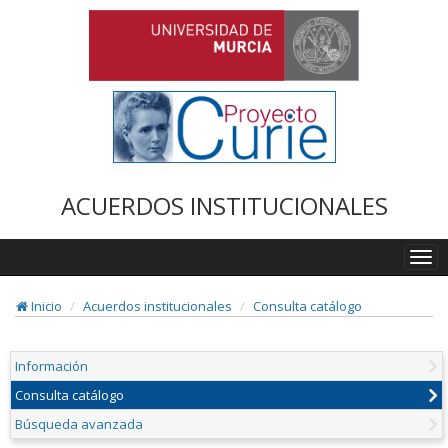
ACUERDOS INSTITUCIONALES
Togg
navi
Inicio
Acuerdos institucionales
Consulta catálogo
Información
Consulta catálogo
Búsqueda avanzada