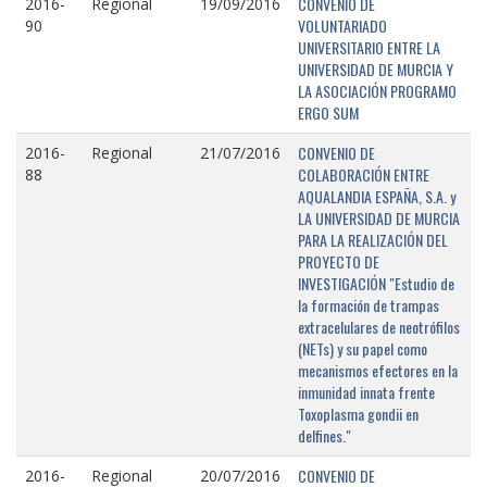
CONVENIO DE
2016-
Regional
19/09/2016
VOLUNTARIADO
90
UNIVERSITARIO ENTRE LA
UNIVERSIDAD DE MURCIA Y
LA ASOCIACIÓN PROGRAMO
ERGO SUM
CONVENIO DE
2016-
Regional
21/07/2016
COLABORACIÓN ENTRE
88
AQUALANDIA ESPAÑA, S.A. y
LA UNIVERSIDAD DE MURCIA
PARA LA REALIZACIÓN DEL
PROYECTO DE
INVESTIGACIÓN "Estudio de
la formación de trampas
extracelulares de neotrófilos
(NETs) y su papel como
mecanismos efectores en la
inmunidad innata frente
Toxoplasma gondii en
delfines."
CONVENIO DE
2016-
Regional
20/07/2016