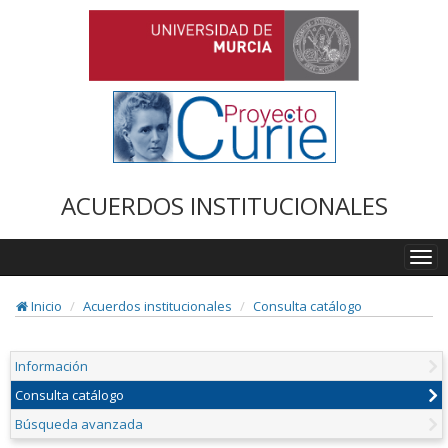
ACUERDOS INSTITUCIONALES
Togg
navi
Inicio
Acuerdos institucionales
Consulta catálogo
Información
Consulta catálogo
Búsqueda avanzada