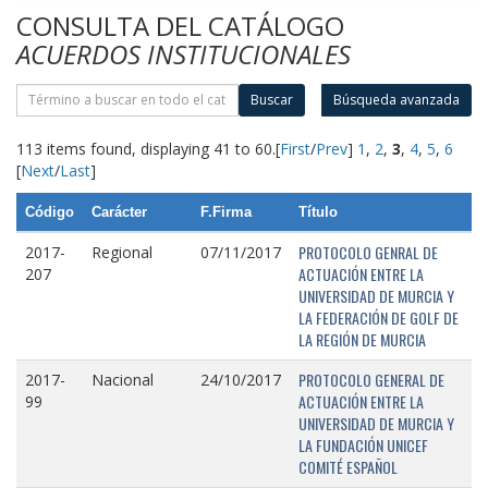
CONSULTA DEL CATÁLOGO
ACUERDOS INSTITUCIONALES
Buscar
Búsqueda avanzada
113 items found, displaying 41 to 60.
[
First
/
Prev
]
1
,
2
,
3
,
4
,
5
,
6
[
Next
/
Last
]
Código
Carácter
F.Firma
Título
PROTOCOLO GENRAL DE
2017-
Regional
07/11/2017
ACTUACIÓN ENTRE LA
207
UNIVERSIDAD DE MURCIA Y
LA FEDERACIÓN DE GOLF DE
LA REGIÓN DE MURCIA
PROTOCOLO GENERAL DE
2017-
Nacional
24/10/2017
ACTUACIÓN ENTRE LA
99
UNIVERSIDAD DE MURCIA Y
LA FUNDACIÓN UNICEF
COMITÉ ESPAÑOL