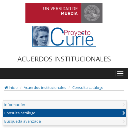
ACUERDOS INSTITUCIONALES
Togg
navi
Inicio
Acuerdos institucionales
Consulta catálogo
Información
Consulta catálogo
Búsqueda avanzada