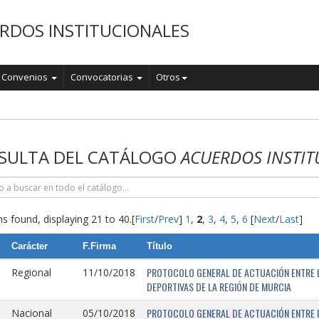
RDOS INSTITUCIONALES
Convenios
Convocatorias
Otros
o
SULTA DEL CATÁLOGO
ACUERDOS INSTIT
s found, displaying 21 to 40.
[
First
/
Prev
]
1
,
2
,
3
,
4
,
5
,
6
[
Next
/
Last
]
Carácter
F.Firma
Título
PROTOCOLO GENERAL DE ACTUACIÓN ENTRE L
Regional
11/10/2018
DEPORTIVAS DE LA REGIÓN DE MURCIA
PROTOCOLO GENERAL DE ACTUACIÓN ENTRE L
Nacional
05/10/2018