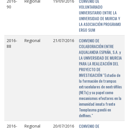
CONVENIO DE
2016-
Regional
19/09/2016
VOLUNTARIADO
90
UNIVERSITARIO ENTRE LA
UNIVERSIDAD DE MURCIA Y
LA ASOCIACIÓN PROGRAMO
ERGO SUM
CONVENIO DE
2016-
Regional
21/07/2016
COLABORACIÓN ENTRE
88
AQUALANDIA ESPAÑA, S.A. y
LA UNIVERSIDAD DE MURCIA
PARA LA REALIZACIÓN DEL
PROYECTO DE
INVESTIGACIÓN "Estudio de
la formación de trampas
extracelulares de neotrófilos
(NETs) y su papel como
mecanismos efectores en la
inmunidad innata frente
Toxoplasma gondii en
delfines."
CONVENIO DE
2016-
Regional
20/07/2016