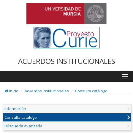
ACUERDOS INSTITUCIONALES
Togg
navi
Inicio
Acuerdos institucionales
Consulta catálogo
Información
Consulta catálogo
Búsqueda avanzada