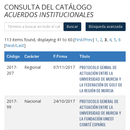
CONSULTA DEL CATÁLOGO
ACUERDOS INSTITUCIONALES
Buscar
Búsqueda avanzada
113 items found, displaying 41 to 60.
[
First
/
Prev
]
1
,
2
,
3
,
4
,
5
,
6
[
Next
/
Last
]
Código
Carácter
F.Firma
Título
PROTOCOLO GENRAL DE
2017-
Regional
07/11/2017
ACTUACIÓN ENTRE LA
207
UNIVERSIDAD DE MURCIA Y
LA FEDERACIÓN DE GOLF DE
LA REGIÓN DE MURCIA
PROTOCOLO GENERAL DE
2017-
Nacional
24/10/2017
ACTUACIÓN ENTRE LA
99
UNIVERSIDAD DE MURCIA Y
LA FUNDACIÓN UNICEF
COMITÉ ESPAÑOL