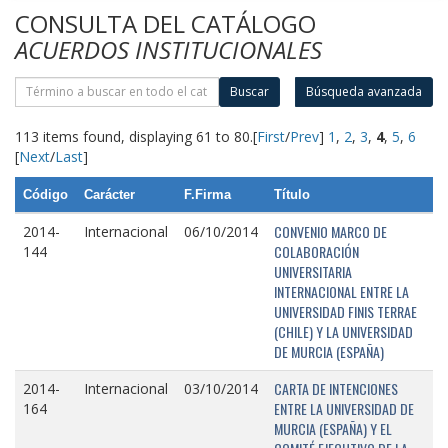
CONSULTA DEL CATÁLOGO
ACUERDOS INSTITUCIONALES
Buscar
Búsqueda avanzada
113 items found, displaying 61 to 80.
[
First
/
Prev
]
1
,
2
,
3
,
4
,
5
,
6
[
Next
/
Last
]
Código
Carácter
F.Firma
Título
CONVENIO MARCO DE
2014-
Internacional
06/10/2014
COLABORACIÓN
144
UNIVERSITARIA
INTERNACIONAL ENTRE LA
UNIVERSIDAD FINIS TERRAE
(CHILE) Y LA UNIVERSIDAD
DE MURCIA (ESPAÑA)
CARTA DE INTENCIONES
2014-
Internacional
03/10/2014
ENTRE LA UNIVERSIDAD DE
164
MURCIA (ESPAÑA) Y EL