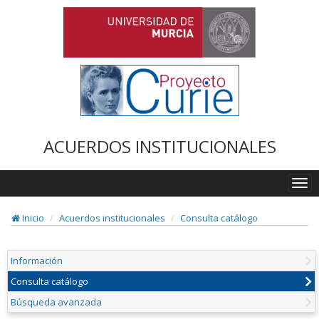
ACUERDOS INSTITUCIONALES
Togg
navi
Inicio
Acuerdos institucionales
Consulta catálogo
Información
Consulta catálogo
Búsqueda avanzada