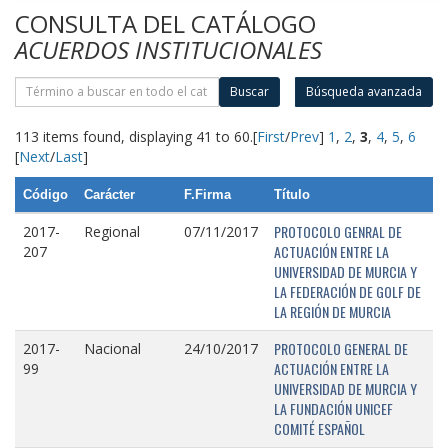
CONSULTA DEL CATÁLOGO
ACUERDOS INSTITUCIONALES
Buscar
Búsqueda avanzada
113 items found, displaying 41 to 60.
[
First
/
Prev
]
1
,
2
,
3
,
4
,
5
,
6
[
Next
/
Last
]
Código
Carácter
F.Firma
Título
PROTOCOLO GENRAL DE
2017-
Regional
07/11/2017
ACTUACIÓN ENTRE LA
207
UNIVERSIDAD DE MURCIA Y
LA FEDERACIÓN DE GOLF DE
LA REGIÓN DE MURCIA
PROTOCOLO GENERAL DE
2017-
Nacional
24/10/2017
ACTUACIÓN ENTRE LA
99
UNIVERSIDAD DE MURCIA Y
LA FUNDACIÓN UNICEF
COMITÉ ESPAÑOL