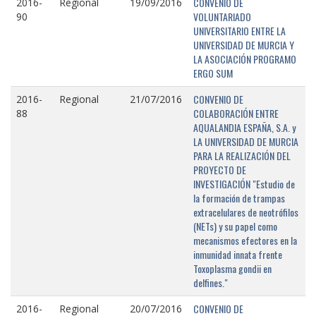
CONVENIO DE
2016-
Regional
19/09/2016
VOLUNTARIADO
90
UNIVERSITARIO ENTRE LA
UNIVERSIDAD DE MURCIA Y
LA ASOCIACIÓN PROGRAMO
ERGO SUM
CONVENIO DE
2016-
Regional
21/07/2016
COLABORACIÓN ENTRE
88
AQUALANDIA ESPAÑA, S.A. y
LA UNIVERSIDAD DE MURCIA
PARA LA REALIZACIÓN DEL
PROYECTO DE
INVESTIGACIÓN "Estudio de
la formación de trampas
extracelulares de neotrófilos
(NETs) y su papel como
mecanismos efectores en la
inmunidad innata frente
Toxoplasma gondii en
delfines."
CONVENIO DE
2016-
Regional
20/07/2016