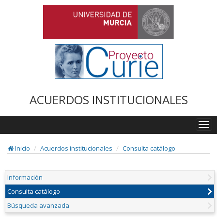
ACUERDOS INSTITUCIONALES
Togg
navi
Inicio
Acuerdos institucionales
Consulta catálogo
Información
Consulta catálogo
Búsqueda avanzada