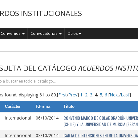
RDOS INSTITUCIONALES
Convenios
Convocatorias
Otros
o
SULTA DEL CATÁLOGO
ACUERDOS INSTIT
s found, displaying 61 to 80.
[
First
/
Prev
]
1
,
2
,
3
,
4
,
5
,
6
[
Next
/
Last
]
Carácter
F.Firma
Título
CONVENIO MARCO DE COLABORACIÓN UNIVERSI
Internacional
06/10/2014
(CHILE) Y LA UNIVERSIDAD DE MURCIA (ESPAÑ
CARTA DE INTENCIONES ENTRE LA UNIVERSIDA
Internacional
03/10/2014