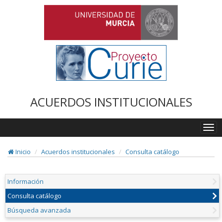
ACUERDOS INSTITUCIONALES
Togg
navi
Inicio
Acuerdos institucionales
Consulta catálogo
Información
Consulta catálogo
Búsqueda avanzada