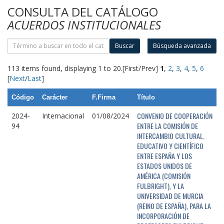
CONSULTA DEL CATÁLOGO
ACUERDOS INSTITUCIONALES
Buscar
Búsqueda avanzada
113 items found, displaying 1 to 20.
[First/Prev]
1
,
2
,
3
,
4
,
5
,
6
[
Next
/
Last
]
Código
Carácter
F.Firma
Título
CONVENIO DE COOPERACIÓN
2024-
Internacional
01/08/2024
ENTRE LA COMISIÓN DE
94
INTERCAMBIO CULTURAL,
EDUCATIVO Y CIENTÍFICO
ENTRE ESPAÑA Y LOS
ESTADOS UNIDOS DE
AMÉRICA (COMISIÓN
FULBRIGHT), Y LA
UNIVERSIDAD DE MURCIA
(REINO DE ESPAÑA), PARA LA
INCORPORACIÓN DE