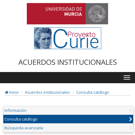
ACUERDOS INSTITUCIONALES
Togg
navi
Inicio
Acuerdos institucionales
Consulta catálogo
Información
Consulta catálogo
Búsqueda avanzada