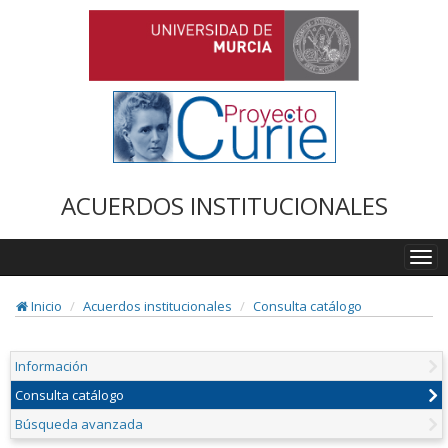
ACUERDOS INSTITUCIONALES
Togg
navi
Inicio
Acuerdos institucionales
Consulta catálogo
Información
Consulta catálogo
Búsqueda avanzada