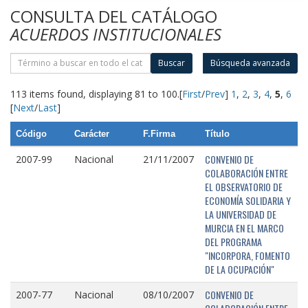
CONSULTA DEL CATÁLOGO
ACUERDOS INSTITUCIONALES
Buscar
Búsqueda avanzada
113 items found, displaying 81 to 100.
[
First
/
Prev
]
1
,
2
,
3
,
4
,
5
,
6
[
Next
/
Last
]
Código
Carácter
F.Firma
Título
CONVENIO DE
2007-99
Nacional
21/11/2007
COLABORACIÓN ENTRE
EL OBSERVATORIO DE
ECONOMÍA SOLIDARIA Y
LA UNIVERSIDAD DE
MURCIA EN EL MARCO
DEL PROGRAMA
"INCORPORA, FOMENTO
DE LA OCUPACIÓN"
CONVENIO DE
2007-77
Nacional
08/10/2007