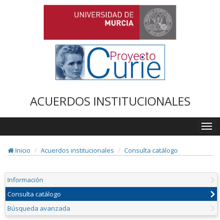
ACUERDOS INSTITUCIONALES
Togg
navi
Inicio
Acuerdos institucionales
Consulta catálogo
Información
Consulta catálogo
Búsqueda avanzada