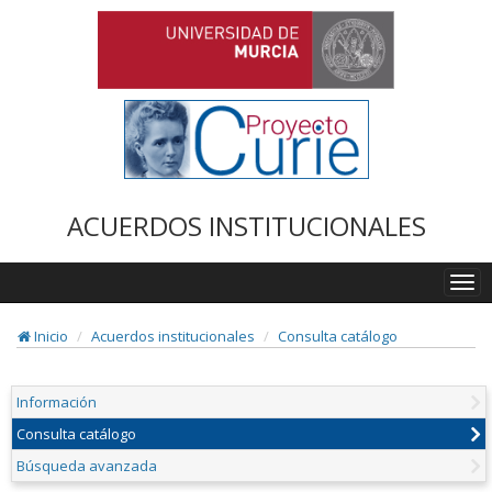
ACUERDOS INSTITUCIONALES
Togg
navi
Inicio
Acuerdos institucionales
Consulta catálogo
Información
Consulta catálogo
Búsqueda avanzada