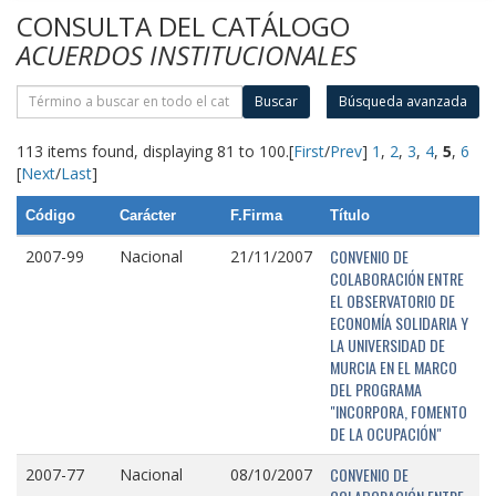
CONSULTA DEL CATÁLOGO
ACUERDOS INSTITUCIONALES
Buscar
Búsqueda avanzada
113 items found, displaying 81 to 100.
[
First
/
Prev
]
1
,
2
,
3
,
4
,
5
,
6
[
Next
/
Last
]
Código
Carácter
F.Firma
Título
CONVENIO DE
2007-99
Nacional
21/11/2007
COLABORACIÓN ENTRE
EL OBSERVATORIO DE
ECONOMÍA SOLIDARIA Y
LA UNIVERSIDAD DE
MURCIA EN EL MARCO
DEL PROGRAMA
"INCORPORA, FOMENTO
DE LA OCUPACIÓN"
CONVENIO DE
2007-77
Nacional
08/10/2007