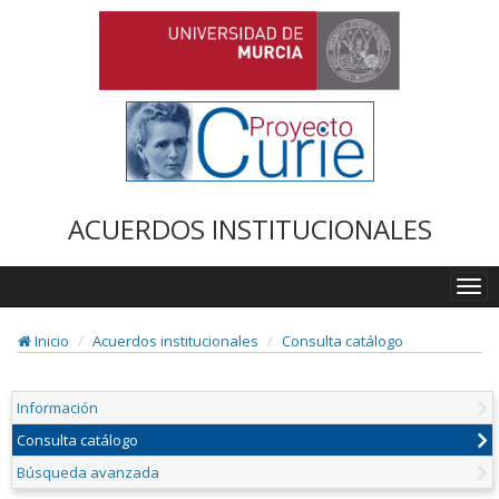
ACUERDOS INSTITUCIONALES
Togg
navi
Inicio
Acuerdos institucionales
Consulta catálogo
Información
Consulta catálogo
Búsqueda avanzada