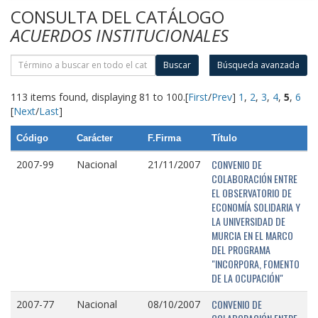
CONSULTA DEL CATÁLOGO
ACUERDOS INSTITUCIONALES
Buscar
Búsqueda avanzada
113 items found, displaying 81 to 100.
[
First
/
Prev
]
1
,
2
,
3
,
4
,
5
,
6
[
Next
/
Last
]
Código
Carácter
F.Firma
Título
CONVENIO DE
2007-99
Nacional
21/11/2007
COLABORACIÓN ENTRE
EL OBSERVATORIO DE
ECONOMÍA SOLIDARIA Y
LA UNIVERSIDAD DE
MURCIA EN EL MARCO
DEL PROGRAMA
"INCORPORA, FOMENTO
DE LA OCUPACIÓN"
CONVENIO DE
2007-77
Nacional
08/10/2007