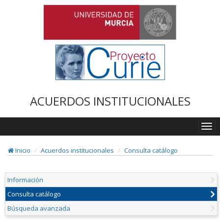
ACUERDOS INSTITUCIONALES
Togg
navi
Inicio
Acuerdos institucionales
Consulta catálogo
Información
Consulta catálogo
Búsqueda avanzada