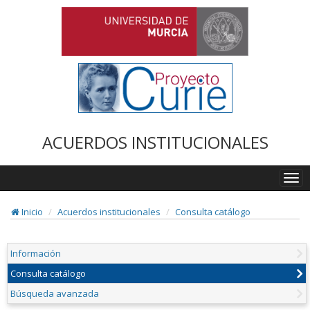
ACUERDOS INSTITUCIONALES
Togg
navi
Inicio
Acuerdos institucionales
Consulta catálogo
Información
Consulta catálogo
Búsqueda avanzada