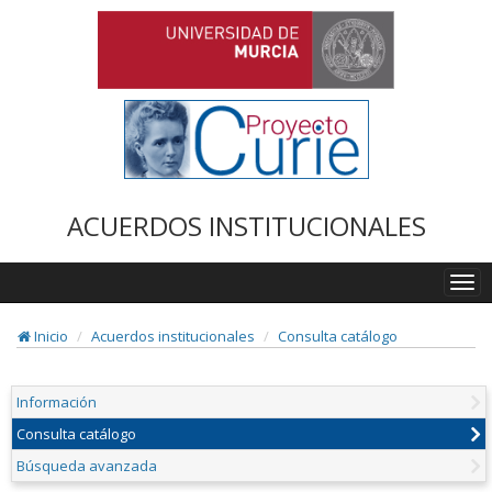
ACUERDOS INSTITUCIONALES
Togg
navi
Inicio
Acuerdos institucionales
Consulta catálogo
Información
Consulta catálogo
Búsqueda avanzada