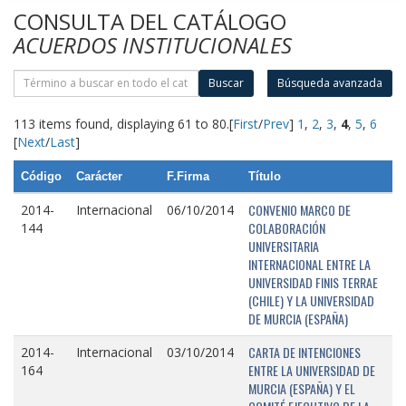
CONSULTA DEL CATÁLOGO
ACUERDOS INSTITUCIONALES
Buscar
Búsqueda avanzada
113 items found, displaying 61 to 80.
[
First
/
Prev
]
1
,
2
,
3
,
4
,
5
,
6
[
Next
/
Last
]
Código
Carácter
F.Firma
Título
CONVENIO MARCO DE
2014-
Internacional
06/10/2014
COLABORACIÓN
144
UNIVERSITARIA
INTERNACIONAL ENTRE LA
UNIVERSIDAD FINIS TERRAE
(CHILE) Y LA UNIVERSIDAD
DE MURCIA (ESPAÑA)
CARTA DE INTENCIONES
2014-
Internacional
03/10/2014
ENTRE LA UNIVERSIDAD DE
164
MURCIA (ESPAÑA) Y EL