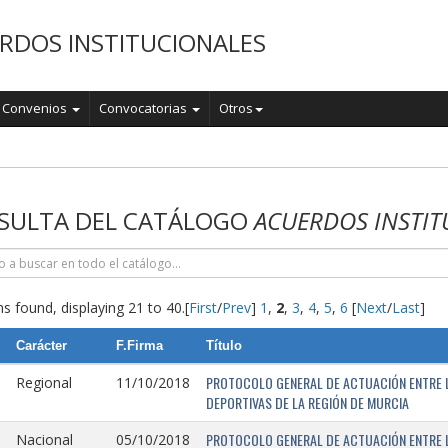
RDOS INSTITUCIONALES
Convenios
Convocatorias
Otros
o
SULTA DEL CATÁLOGO
ACUERDOS INSTIT
s found, displaying 21 to 40.
[
First
/
Prev
]
1
,
2
,
3
,
4
,
5
,
6
[
Next
/
Last
]
Carácter
F.Firma
Título
PROTOCOLO GENERAL DE ACTUACIÓN ENTRE L
Regional
11/10/2018
DEPORTIVAS DE LA REGIÓN DE MURCIA
PROTOCOLO GENERAL DE ACTUACIÓN ENTRE L
Nacional
05/10/2018