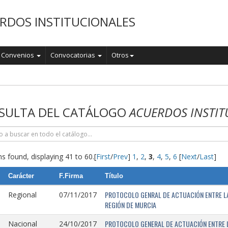
RDOS INSTITUCIONALES
Convenios
Convocatorias
Otros
o
SULTA DEL CATÁLOGO
ACUERDOS INSTIT
s found, displaying 41 to 60.
[
First
/
Prev
]
1
,
2
,
3
,
4
,
5
,
6
[
Next
/
Last
]
Carácter
F.Firma
Título
PROTOCOLO GENRAL DE ACTUACIÓN ENTRE LA 
Regional
07/11/2017
REGIÓN DE MURCIA
PROTOCOLO GENERAL DE ACTUACIÓN ENTRE L
Nacional
24/10/2017